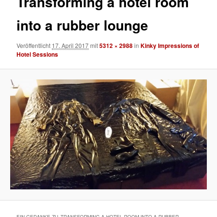
Transforming a hotel room
into a rubber lounge
Veröffentlicht
17. April 2017
mit
5312 × 2988
in
Kinky Impressions of
Hotel Sessions
EIN GEDANKE ZU „
TRANSFORMING A HOTEL ROOM INTO A RUBBER