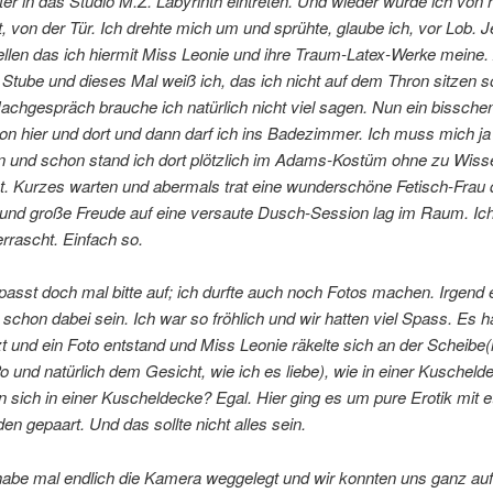
er in das Studio M.Z. Labyrinth eintreten. Und wieder wurde ich von 
, von der Tür. Ich drehte mich um und sprühte, glaube ich, vor Lob. 
ellen das ich hiermit Miss Leonie und ihre Traum-Latex-Werke meine. 
e Stube und dieses Mal weiß ich, das ich nicht auf dem Thron sitzen s
achgespräch brauche ich natürlich nicht viel sagen. Nun ein bissche
on hier und dort und dann darf ich ins Badezimmer. Ich muss mich j
en und schon stand ich dort plötzlich im Adams-Kostüm ohne zu Wis
t. Kurzes warten und abermals trat eine wunderschöne Fetisch-Frau 
n und große Freude auf eine versaute Dusch-Session lag im Raum. Ic
rrascht. Einfach so.
 passt doch mal bitte auf; ich durfte auch noch Fotos machen. Irgend
 schon dabei sein. Ich war so fröhlich und wir hatten viel Spass. Es h
zt und ein Foto entstand und Miss Leonie räkelte sich an der Scheibe
o und natürlich dem Gesicht, wie ich es liebe), wie in einer Kuscheld
 sich in einer Kuscheldecke? Egal. Hier ging es um pure Erotik mit 
en gepaart. Und das sollte nicht alles sein.
habe mal endlich die Kamera weggelegt und wir konnten uns ganz auf