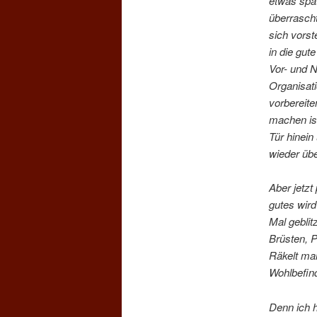
etwas spät
überrascht
sich vorst
in die gut
Vor- und N
Organisati
vorbereit
machen is
Tür hinei
wieder übe
Aber jetzt
gutes wird
Mal geblit
Brüsten, P
Räkelt man
Wohlbefind
Denn ich 