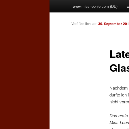
Hauptmenü
www.miss-leonie.com (DE)
w
Zum
Inhalt
Veröffentlicht am
30. September 20
wechseln
Lat
Gla
Nachdem i
durfte ich
nicht vor
Das erste 
Miss Leoni