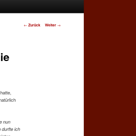
Beitrags-
←
Zurück
Weiter
→
Navigation
ie
hatte,
atürlich
be nun
durfte ich