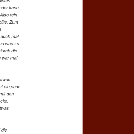
hinten
Jeder kann
Also rein
ollte. Zum
n
a auch mal
sen was zu
durch die
h war mal
 etwas
at ein paar
(mit den
ecke.
etwas
 die