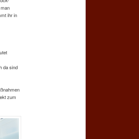
tock-
s man
t ihr in
utet
h da sind
zmaßnahmen
rekt zum