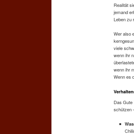
Realität s
jemand erk
Leben zu r
Wer also 
kerngesund
viele schwe
wenn ihr 
überlastet
wenn ihr m
Wenn es di
Verhaltens
Das Gute 
schützen –
Wasc
Chil