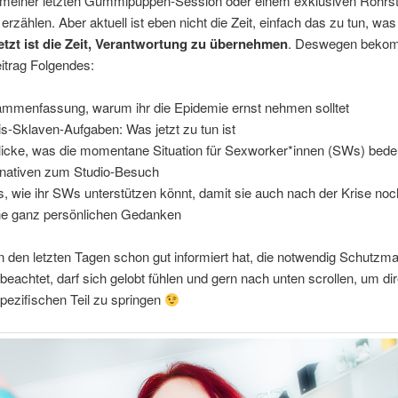
n meiner letzten Gummipuppen-Session oder einem exklusiven Rohrs
erzählen. Aber aktuell ist eben nicht die Zeit, einfach das zu tun, wa
etzt ist die Zeit, Verantwortung zu übernehmen
. Deswegen bekomm
itrag Folgendes:
mmenfassung, warum ihr die Epidemie ernst nehmen solltet
is-Sklaven-Aufgaben: Was jetzt zu tun ist
licke, was die momentane Situation für Sexworker*innen (SWs) bede
rnativen zum Studio-Besuch
s, wie ihr SWs unterstützen könnt, damit sie auch nach der Krise noc
e ganz persönlichen Gedanken
n den letzten Tagen schon gut informiert hat, die notwendig Schut
beachtet, darf sich gelobt fühlen und gern nach unten scrollen, um di
pezifischen Teil zu springen