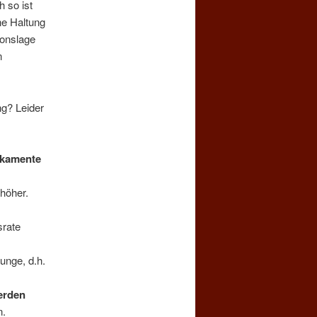
 so ist
ne Haltung
ionslage
n
ng? Leider
ikamente
 höher.
n
srate
unge, d.h.
werden
n.