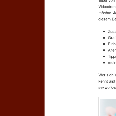
lieber vo
Videodreh 
möchte.
J
diesem Be
Zusa
Grat
Einb
Alte
Tipp
mein
Wer sich i
kennt und 
sexwork-s