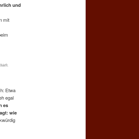
hrlich und
n mit
beim
härft.
ch: Etwa
eh egal
n es
agt: wie
kwürdig