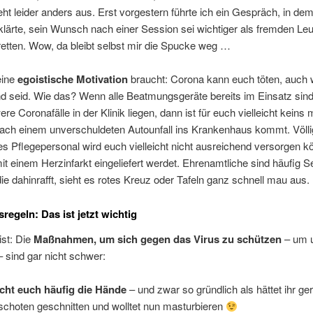
ieht leider anders aus. Erst vorgestern führte ich ein Gespräch, in de
lärte, sein Wunsch nach einer Session sei wichtiger als fremden Le
etten. Wow, da bleibt selbst mir die Spucke weg …
eine
egoistische Motivation
braucht: Corona kann euch töten, auch 
 seid. Wie das? Wenn alle Beatmungsgeräte bereits im Einsatz sind,
re Coronafälle in der Klinik liegen, dann ist für euch vielleicht keins 
nach einem unverschuldeten Autounfall ins Krankenhaus kommt. Völli
es Pflegepersonal wird euch vielleicht nicht ausreichend versorgen k
it einem Herzinfarkt eingeliefert werdet. Ehrenamtliche sind häufig S
e dahinrafft, sieht es rotes Kreuz oder Tafeln ganz schnell mau aus.
regeln: Das ist jetzt wichtig
ist: Die
Maßnahmen, um sich gegen das Virus zu schützen
– um u
 sind gar nicht schwer:
ht euch häufig die Hände
– und zwar so gründlich als hättet ihr ge
ischoten geschnitten und wolltet nun masturbieren