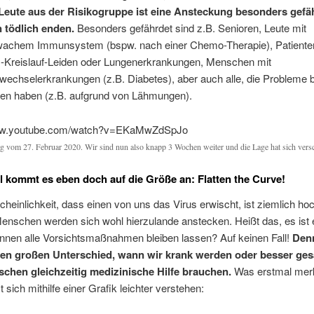
Leute aus der Risikogruppe ist eine Ansteckung besonders gefä
 tödlich enden.
Besonders gefährdet sind z.B. Senioren, Leute mit
achem Immunsystem (bspw. nach einer Chemo-Therapie), Patiente
-Kreislauf-Leiden oder Lungenerkrankungen, Menschen mit
fwechselerkrankungen (z.B. Diabetes), aber auch alle, die Probleme 
en haben (z.B. aufgrund von Lähmungen).
www.youtube.com/watch?v=EKaMwZdSpJo
ag vom 27. Februar 2020. Wir sind nun also knapp 3 Wochen weiter und die Lage hat sich versc
kommt es eben doch auf die Größe an: Flatten the Curve!
heinlichkeit, dass einen von uns das Virus erwischt, ist ziemlich ho
enschen werden sich wohl hierzulande anstecken. Heißt das, es ist 
önnen alle Vorsichtsmaßnahmen bleiben lassen? Auf keinen Fall!
Den
en großen Unterschied, wann wir krank werden oder besser ges
schen gleichzeitig medizinische Hilfe brauchen.
Was erstmal mer
st sich mithilfe einer Grafik leichter verstehen: