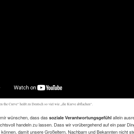
ten the Curve“ heißt zu Deutsch so viel wie „die Kurve abflachen“.
 mir wünschen, dass das
soziale Verantwortungsgefühl
allein ausr
chtsvoll handeln zu lassen. Dass wir vorübergehend auf ein paar Di
 können, damit unsere Großeltern, Nachbarn und Bekannten nicht st