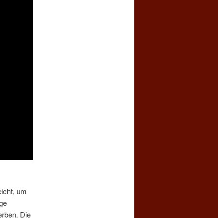
eicht, um
nge
erben. Die