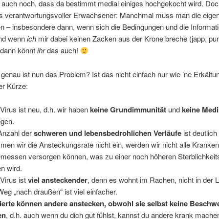
 auch noch, dass da bestimmt medial einiges hochgekocht wird. Doch
als verantwortungsvoller Erwachsener: Manchmal muss man die eige
n – insbesondere dann, wenn sich die Bedingungen und die Informat
Und wenn
ich
mir dabei keinen Zacken aus der Krone breche (japp, pu
, dann könnt
ihr
das auch!
enau ist nun das Problem? Ist das nicht einfach nur wie ’ne Erkältu
ler Kürze:
Virus ist neu, d.h. wir haben
keine Grundimmunität
und
keine Med
gen.
Anzahl der
schweren und lebensbedrohlichen Verläufe
ist deutlich
en wir die Ansteckungsrate nicht ein, werden wir nicht alle Kranke
messen versorgen können, was zu einer noch höheren Sterblichkeit
en wird.
Virus ist
viel ansteckender
, denn es wohnt im Rachen, nicht in der L
Weg „nach draußen“ ist viel einfacher.
zierte können andere anstecken, obwohl sie selbst keine Besch
en
, d.h. auch wenn du dich gut fühlst, kannst du andere krank mache