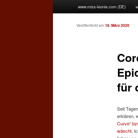
Hauptmenü
www.miss-leonie.com (DE)
w
Zum
Inhalt
Veröffentlicht am
18. März 2020
wechseln
Cor
Epi
für 
Seit Tagen
erklären, 
Curve“ bz
wäscht
. I