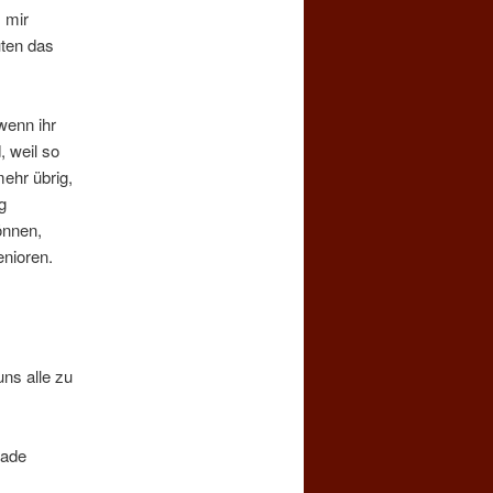
m mir
uten das
wenn ihr
 weil so
mehr übrig,
g
önnen,
enioren.
ns alle zu
rade