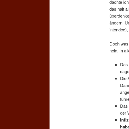
dachte ich
das halt 
überdenke
ändern. 
intended)
Doch was g
nein. In al
Das 
dage
Die 
Dämm
ange
führ
Das 
der 
Infi
hab