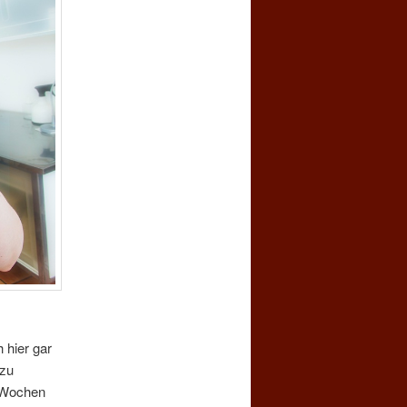
 hier gar
 zu
r Wochen