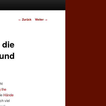
Beitrags-
←
Zurück
Weiter
→
Navigation
 die
 und
ht
g the
die
Hände
ch viel