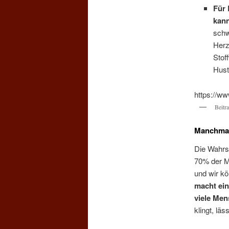
Für 
kann
schw
Herz
Stof
Hust
https://
Beitr
Manchmal 
Die Wahrsc
70% der M
und wir k
macht ein
viele Men
klingt, läs