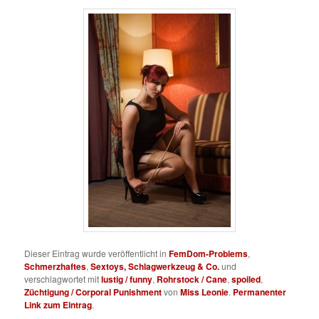
Dieser Eintrag wurde veröffentlicht in
FemDom-Problems
,
Schmerzhaftes
,
Sextoys, Schlagwerkzeug & Co.
und
verschlagwortet mit
lustig / funny
,
Rohrstock / Cane
,
spoiled
,
Züchtigung / Corporal Punishment
von
Miss Leonie
.
Permanenter
Link zum Eintrag
.