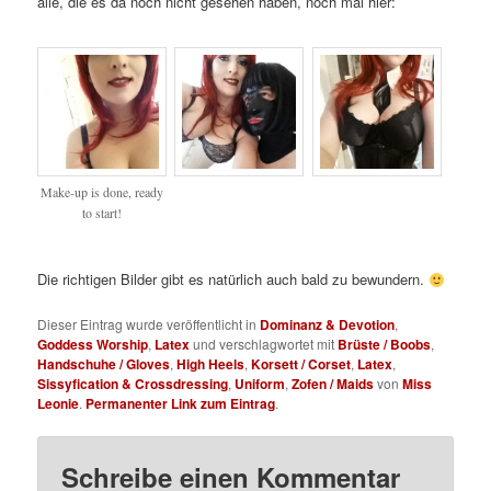
alle, die es da noch nicht gesehen haben, noch mal hier:
Make-up is done, ready
to start!
Die richtigen Bilder gibt es natürlich auch bald zu bewundern.
Dieser Eintrag wurde veröffentlicht in
Dominanz & Devotion
,
Goddess Worship
,
Latex
und verschlagwortet mit
Brüste / Boobs
,
Handschuhe / Gloves
,
High Heels
,
Korsett / Corset
,
Latex
,
Sissyfication & Crossdressing
,
Uniform
,
Zofen / Maids
von
Miss
Leonie
.
Permanenter Link zum Eintrag
.
Schreibe einen Kommentar