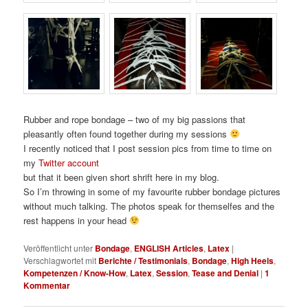
Rubber and rope bondage – two of my big passions that
pleasantly often found together during my sessions
I recently noticed that I post session pics from time to time on
my
Twitter account
but that it been given short shrift here in my blog.
So I’m throwing in some of my favourite rubber bondage pictures
without much talking. The photos speak for themselfes and the
rest happens in your head
Veröffentlicht unter
Bondage
,
ENGLISH Articles
,
Latex
|
Verschlagwortet mit
Berichte / Testimonials
,
Bondage
,
High Heels
,
Kompetenzen / Know-How
,
Latex
,
Session
,
Tease and Denial
|
1
Kommentar