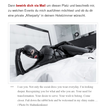
Dann
bewirb dich via Mail
um diesen Platz und beschreib mir,
zu welchen Events du mich ausführen möchtest und ob du dir
eine private „Afterparty“ in deinem Hotelzimmer wünscht.
I see you. Not only the social dress you wear everyday. I’m looking
deeper. Recognizing you for what and who you are. Your need for
transformation. Your desire to serve. Your wish to belong. Come
closer. Fall down the rabbit hole and be welcomed in my shiny realm …
/ Photo by Hallunkenkunst