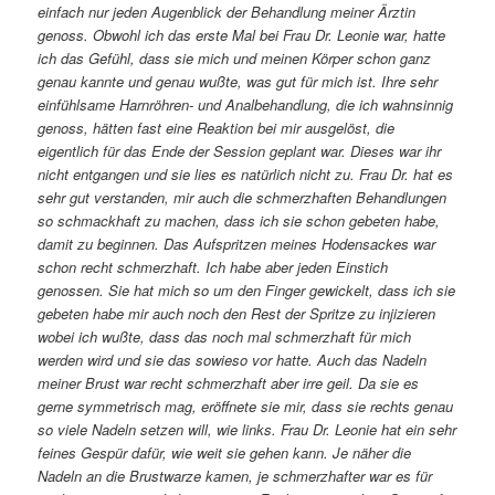
einfach nur jeden Augenblick der Behandlung meiner Ärztin
genoss. Obwohl ich das erste Mal bei Frau Dr. Leonie war, hatte
ich das Gefühl, dass sie mich und meinen Körper schon ganz
genau kannte und genau wußte, was gut für mich ist. Ihre sehr
einfühlsame Harnröhren- und Analbehandlung, die ich wahnsinnig
genoss, hätten fast eine Reaktion bei mir ausgelöst, die
eigentlich für das Ende der Session geplant war. Dieses war ihr
nicht entgangen und sie lies es natürlich nicht zu. Frau Dr. hat es
sehr gut verstanden, mir auch die schmerzhaften Behandlungen
so schmackhaft zu machen, dass ich sie schon gebeten habe,
damit zu beginnen. Das Aufspritzen meines Hodensackes war
schon recht schmerzhaft. Ich habe aber jeden Einstich
genossen. Sie hat mich so um den Finger gewickelt, dass ich sie
gebeten habe mir auch noch den Rest der Spritze zu injizieren
wobei ich wußte, dass das noch mal schmerzhaft für mich
werden wird und sie das sowieso vor hatte. Auch das Nadeln
meiner Brust war recht schmerzhaft aber irre geil. Da sie es
gerne symmetrisch mag, eröffnete sie mir, dass sie rechts genau
so viele Nadeln setzen will, wie links. Frau Dr. Leonie hat ein sehr
feines Gespür dafür, wie weit sie gehen kann. Je näher die
Nadeln an die Brustwarze kamen, je schmerzhafter war es für