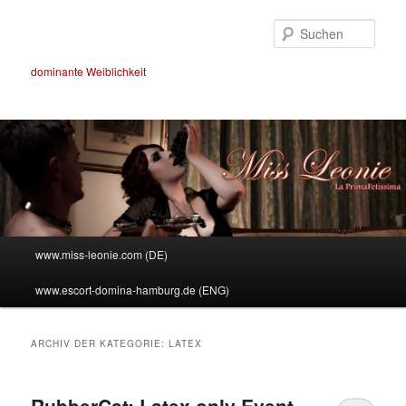
Such
dominante Weiblichkeit
Hauptmenü
www.miss-leonie.com (DE)
Zum
Zum
www.escort-domina-hamburg.de (ENG)
Inhalt
sekundären
wechseln
Inhalt
ARCHIV DER KATEGORIE:
LATEX
wechseln
RubberCat: Latex only Event