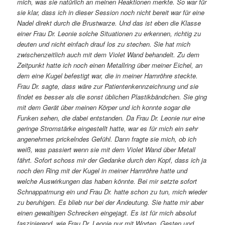
mich, was sie natürlich an meinen Reaktionen merkte. So war für
sie klar, dass ich in dieser Session noch nicht bereit war für eine
Nadel direkt durch die Brustwarze. Und das ist eben die Klasse
einer Frau Dr. Leonie solche Situationen zu erkennen, richtig zu
deuten und nicht einfach drauf los zu stechen. Sie hat mich
zwischenzeitlich auch mit dem Violet Wand behandelt. Zu dem
Zeitpunkt hatte ich noch einen Metallring über meiner Eichel, an
dem eine Kugel befestigt war, die in meiner Harnröhre steckte.
Frau Dr. sagte, dass wäre zur Patientenkennzeichnung und sie
findet es besser als die sonst üblichen Plastikbändchen. Sie ging
mit dem Gerät über meinen Körper und ich konnte sogar die
Funken sehen, die dabei entstanden. Da Frau Dr. Leonie nur eine
geringe Stromstärke eingestellt hatte, war es für mich ein sehr
angenehmes prickelndes Gefühl. Dann fragte sie mich, ob ich
weiß, was passiert wenn sie mit dem Violet Wand über Metall
fährt. Sofort schoss mir der Gedanke durch den Kopf, dass ich ja
noch den Ring mit der Kugel in meiner Harnröhre hatte und
welche Auswirkungen das haben könnte. Bei mir setzte sofort
Schnappatmung ein und Frau Dr. hatte schon zu tun, mich wieder
zu beruhigen. Es blieb nur bei der Andeutung. Sie hatte mir aber
einen gewaltigen Schrecken eingejagt. Es ist für mich absolut
faszinierend, wie Frau Dr. Leonie nur mit Worten, Gesten und