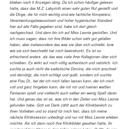
blieben noch 5 Anzeigen übrig. Da ich schon häufiger gelesen
hatte, dass das M.Z. Labyrinth einen sehr guten Ruf genießt und
die Dinge, die für mich wichtig sind,wie fachliche Kompetenz,
Verantwortungsbewusstsein und hoher hygienischer Standard
hier auf alle Fälle gegeben sind, habe ich dort gleich
nachgeschaut. Und dann bin ich auf Miss Leonie gestoßen. Und
ich muss sagen, dass mir ihre Bilder schon sehr gut gefallen
haben, aber insbesondere das was sie über sich schreibt, bzw.
wie sie sich beschreibt hat mich beeindruckt. Es ist so
erfrischend anders, als das was viele ihrer Kolleginnen über sich
schreiben. Es wirkt auf mich völlig authentisch und natürlich. Ich
suchte ja auch nicht die sadistische Domina, die mich anschreit
und demütigt, die mich schlägt und quält, sondern ich suchte
eine Frau Dr., bei der ich mich fallen lassen kann, der ich mich
voll und ganz hingeben kann, die mit mir und meinen weißen
Fantasien spielt und vielleicht auch selber ein wenig Spaß daran
hat. Und genau das ist es, was ich in den Zeilen von Miss Leonie
gefunden habe. Gott sei Dank zählt auch der Klinikbereich zu
ihren Vorlieben und so stand für mich fest, dass ich meine
nächste Kliniksession unbedingt und nur mit Miss Leonie erleben
möchte. Als ich dann noch ihre Klinikbilder gesehen hatte, ihr