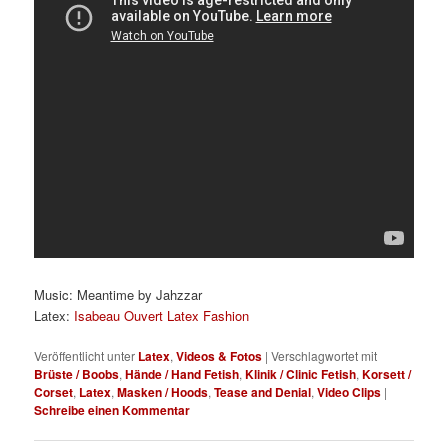
Music: Meantime by Jahzzar
Latex:
Isabeau Ouvert Latex Fashion
Veröffentlicht unter
Latex
,
Videos & Fotos
|
Verschlagwortet mit
Brüste / Boobs
,
Hände / Hand Fetish
,
Klinik / Clinic Fetish
,
Korsett /
Corset
,
Latex
,
Masken / Hoods
,
Tease and Denial
,
Video Clips
|
Schreibe einen Kommentar